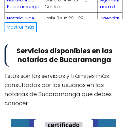
Bucaramanga
Centro
una cita
Notaria 5 de
Calle 34 # 20 - 29,
Agendar
Bucaramanga
Centro
una cita
Mostrar más
Notaria 6 de
Calle 36 # 19 - 18,
Agendar
Bucaramanga
Bolívar
una cita
Servicios disponibles en las
Notaria 7 de
Calle 35 # 12 - 06,
Agendar
notarias de Bucaramanga
Bucaramanga
Centro
una cita
Notaria 8 de
Carrera 35 A # 48 - 47,
Agendar
Estos son los servicios y trámites más
Bucaramanga
Cabecera del llano
una cita
consultados por los usuarios en las
Notaria 9 de
Carrera 36 # 51 - 32,
Agendar
notarias de Bucaramanga que debes
Bucaramanga
Cabecera del llano
una cita
conocer
Notaria 10 de
Carrera 21 # 22 - 30
Agendar
Bucaramanga
una cita