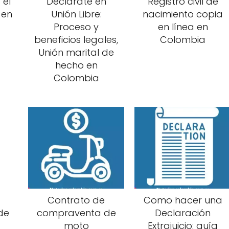
 el
Declárate en
Registro civil de
 en
Unión Libre:
nacimiento copia
Proceso y
en línea en
beneficios legales,
Colombia
Unión marital de
hecho en
Colombia
Contrato de
Como hacer una
de
compraventa de
Declaración
moto
Extrajuicio: guía