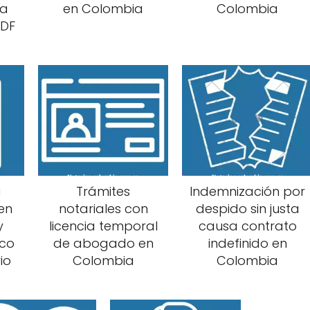
ra
en Colombia
Colombia
PDF
a
Trámites
Indemnización por
en
notariales con
despido sin justa
y
licencia temporal
causa contrato
co
de abogado en
indefinido en
io
Colombia
Colombia