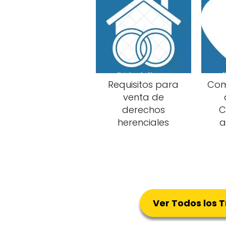
Requisitos para
Com
venta de
derechos
C
herenciales
a
Ver Todos los 